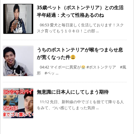
35歳ペット（ボストンテリア）との生活
半年経過：犬って性格あるのね
06:53 愛犬と毎日楽しく生活しております！スク
スク育ってもう１０キロ！この部 ...
うちのボストンテリアが喉をつまらせ息
が荒くなった件
04:42 マイボーに異変が
#ボストンテリア #風
邪 #ペッ ...
無意識に日本人にしてしまう期待
11:12 先日、新幹線の中でゴミを捨てて降りる人
をみて、つい感じてしまった気持 ...