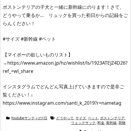
ボストンテリアの子犬と一緒に新幹線にのります！さて、
どうやって乗るか… リュックを買った初日からの記録をご
らんください！
#サイズ #新幹線 #ペット
【マイボーの欲しいものリスト】
→https://www.amazon.jp/hz/wishlist/ls/1923ATEJZ4D26?
ref_=wl_share
インスタグラムでどんどん写真上げていきますので是非ご
覧ください！↓
https://www.instagram.com/santi_k_2019?r=nametag
Youtubeサンティの1日
どうやって
,
サイズ
,
ペット
,
ボストンテリア
,
リュックサック
,
料金
,
新幹線
,
荷物