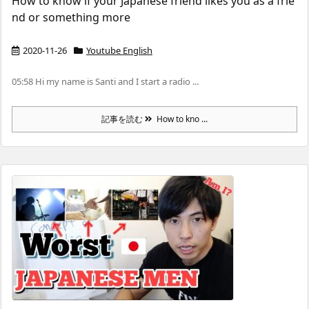
How to know if your Japanese friend likes you as a frie
nd or something more
2020-11-26
Youtube English
05:58 Hi my name is Santi and I start a radio ...
記事を読む
How to kno ...