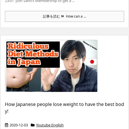
23:01 -Join Santi’s Membership to get a ...
記事を読む
How can a ...
How Japanese people lose weight to have the best bod
y!
2020-12-03
Youtube English