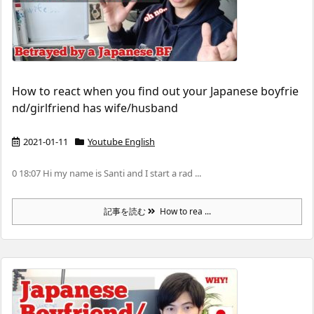
How to react when you find out your Japanese boyfrie
nd/girlfriend has wife/husband
2021-01-11
Youtube English
0 18:07 Hi my name is Santi and I start a rad ...
記事を読む
How to rea ...