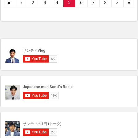
«
‹
2
3
4
5
6
7
8
›
»