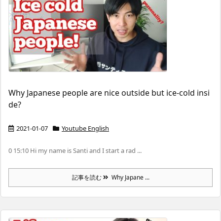
Why Japanese people are nice outside but ice-cold insi
de?
2021-01-07
Youtube English
0 15:10 Hi my name is Santi and I start a rad ...
記事を読む
Why Japane ...