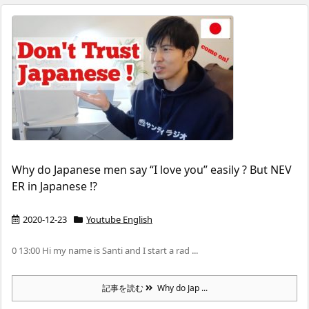
Why do Japanese men say “I love you” easily ? But NEV
ER in Japanese !?
2020-12-23
Youtube English
0 13:00 Hi my name is Santi and I start a rad ...
記事を読む
Why do Jap ...