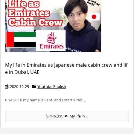
My life in Emirates as Japanese male cabin crew and lif
e in Dubai, UAE
2020-12-29
Youtube English
0 14:26 Hi my name is Santi and I start a rad ...
記事を読む
My life in ...