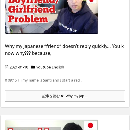
Why my Japanese “friend” doesn’t reply quickly… You k
now why??? because,
2021-01-10
Youtube English
0 09:15 Hi my name is Santi and I start a rad ...
記事を読む
Why my Jap ...