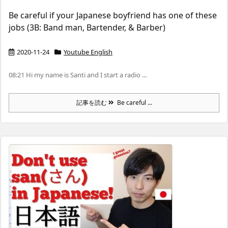
Be careful if your Japanese boyfriend has one of these
jobs (3B: Band man, Bartender, & Barber)
2020-11-24
Youtube English
08:21 Hi my name is Santi and I start a radio ...
記事を読む
Be careful ...