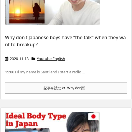
Why don’t Japanese boys have “the talk” when they wa
nt to breakup?
2020-11-13
Youtube English
15:06 Hi my name is Santi and I start a radio ...
記事を読む
Why don ...