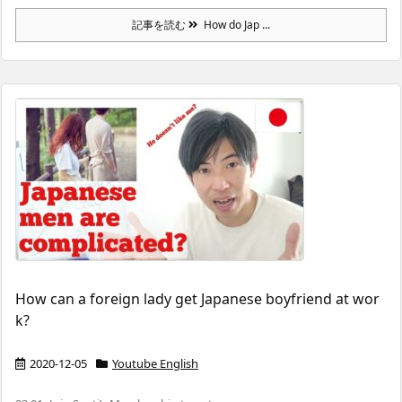
記事を読む
How do Jap ...
How can a foreign lady get Japanese boyfriend at wor
k?
2020-12-05
Youtube English