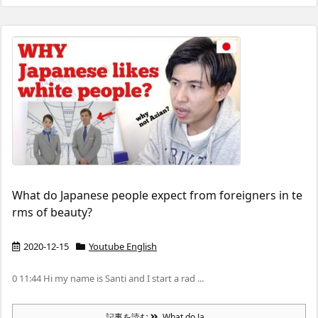
What do Japanese people expect from foreigners in te
rms of beauty?
2020-12-15
Youtube English
0 11:44 Hi my name is Santi and I start a rad ...
記事を読む
What do Ja ...