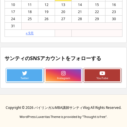
10
11
12
13
14
15
16
17
18
19
20
21
22
23
24
25
26
27
28
29
30
31
« 9月
サンティのSNSアカウントをフォローする
Twitter
Instagram
YouTube
Copyright ©
2026
バイリンガルMBA講師サンティVlog
All Rights Reserved.
WordPress Luxeritas Theme is provided by "
Thought is free
".