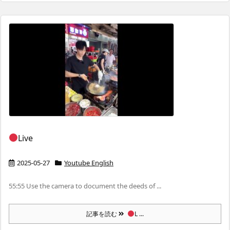
Live
2025-05-27
Youtube English
55:55 Use the camera to document the deeds of ...
記事を読む
L ...