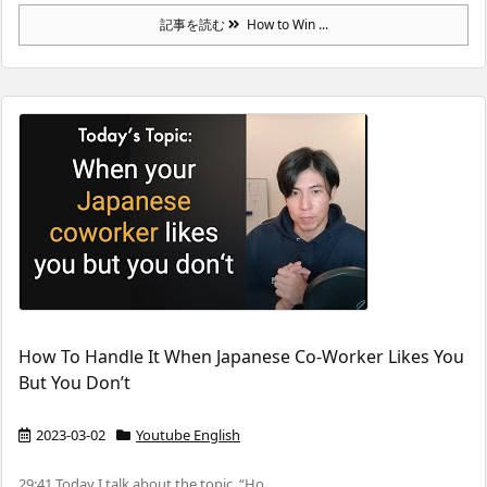
記事を読む
How to Win ...
How To Handle It When Japanese Co-Worker Likes You
But You Don’t
2023-03-02
Youtube English
29:41 Today I talk about the topic, “Ho ...