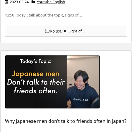
2023-02-24
Youtube English
13:50 Today I talk about the topic, signs of ...
記事を読む
Signs of I ...
Why Japanese men don’t talk to friends often in Japan?