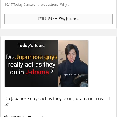
10:17 Today I answer the question, “Why ...
記事を読む
Why Japane ...
Do Japanese guys act as they do in J drama in a real lif
e?