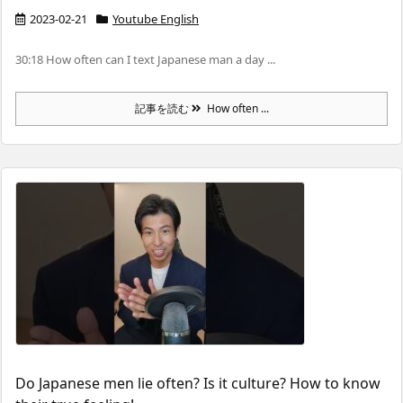
2023-02-21
Youtube English
30:18 How often can I text Japanese man a day ...
記事を読む
How often ...
Do Japanese men lie often? Is it culture? How to know