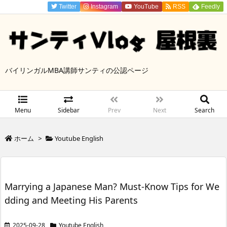
Twitter
Instagram
YouTube
RSS
Feedly
バイリンガルMBA講師サンティの公認ページ
Menu
Sidebar
Prev
Next
Search
ホーム
>
Youtube English
Marrying a Japanese Man? Must-Know Tips for We
dding and Meeting His Parents
2025-09-28
Youtube English