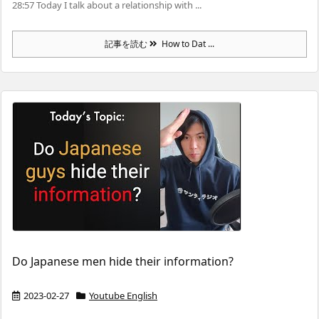
28:57 Today I talk about a relationship with ...
記事を読む
How to Dat ...
Do Japanese men hide their information?
2023-02-27
Youtube English