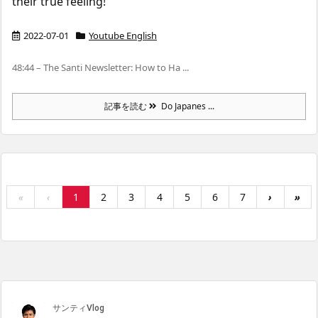
their true feeling!
2022-07-01
Youtube English
48:44 – The Santi Newsletter: How to Ha ...
記事を読む
Do Japanes ...
«
‹
1
2
3
4
5
6
7
›
»