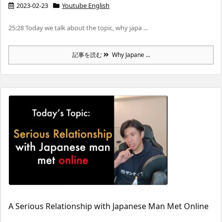
2023-02-23
Youtube English
25:28 Today we talk about the topic, why japa ...
記事を読む
Why Japane ...
A Serious Relationship with Japanese Man Met Online