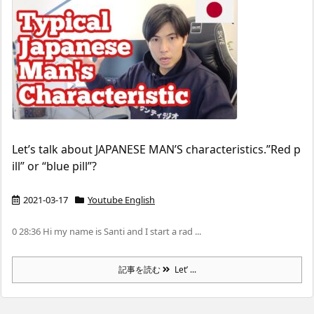
Let’s talk about JAPANESE MAN’S characteristics.”Red p
ill” or “blue pill”?
2021-03-17
Youtube English
0 28:36 Hi my name is Santi and I start a rad ...
記事を読む
Let’ ...