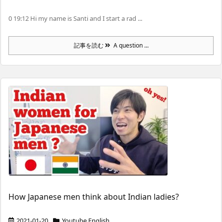
0 19:12 Hi my name is Santi and I start a rad ...
記事を読む
A question ...
How Japanese men think about Indian ladies?
2021-01-20
Youtube English