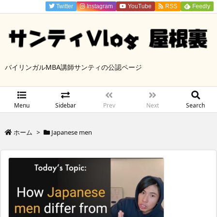
Twitter
Instagram
YouTube
RSS
Feedly
バイリンガルMBA講師サンティの公認ページ
Menu
Sidebar
Prev
Next
Search
ホーム
>
Japanese men