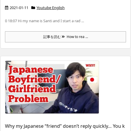
2021-01-11
Youtube English
0 18:07 Hi my name is Santi and I start a rad ...
記事を読む
How to rea ...
Why my Japanese “friend” doesn’t reply quickly… You k