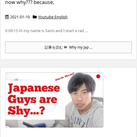
now why??? because,
2021-01-10
Youtube English
0 09:15 Hi my name is Santi and I start a rad ...
記事を読む
Why my Jap ...