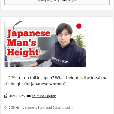
Is 179cm too tall in Japan? What height is the ideal ma
n’s height for Japanese women?
2021-02-25
Youtube English
0 12:53 Hi my name is Santi and I start a rad ...