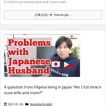
0 13:54 Hi my name is Santi and I start a rad ...
記事を読む
How do Jap ...
A question from Filipina living in Japan “Am I full time h
ouse wife and mom?”
2021-01-26
Youtube English