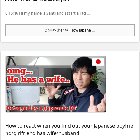
0 15:46 Hi my name is Santi and I start a rad ...
記事を読む
How Japane ...
How to react when you find out your Japanese boyfrie
nd/girlfriend has wife/husband