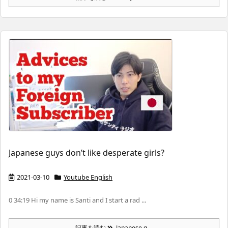
Japanese guys don’t like desperate girls?
2021-03-10
Youtube English
0 34:19 Hi my name is Santi and I start a rad ...
記事を読む
Japanese g ...