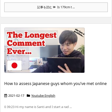
記事を読む
Is 179cm t ...
How to assess Japanese guys whom you’ve met online
2021-02-17
Youtube English
0 39:23 Hi my name is Santi and I start a rad ...