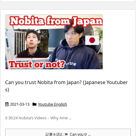
Can you trust Nobita from Japan? (Japanese Youtuber
s)
2021-03-13
Youtube English
0 30:24 Nobita’s Videos – Why Ame ...
記事を読む
Can you tr ...