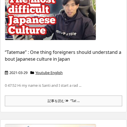
“Tatemae” : One thing foreigners should understand a
bout Japanese culture in Japan
2021-03-29
Youtube English
0 47:52 Hi my name is Santi and I start a rad ...
記事を読む
“Tat ...