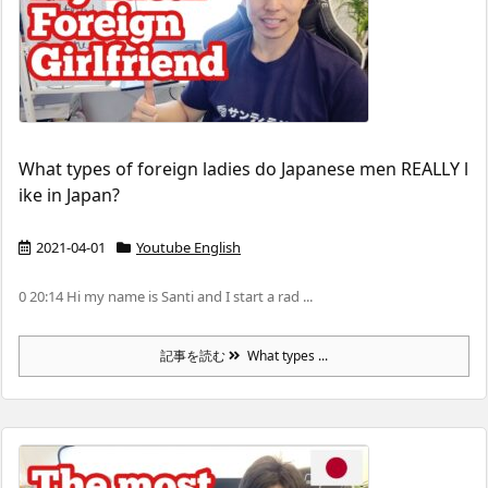
What types of foreign ladies do Japanese men REALLY l
ike in Japan?
2021-04-01
Youtube English
0 20:14 Hi my name is Santi and I start a rad ...
記事を読む
What types ...